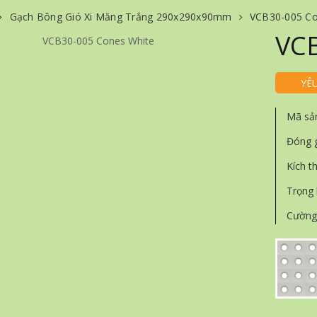
Gạch Bông Gió Xi Măng Trắng 290x290x90mm
VCB30-005 Co
VCB
YÊ
Mã sả
Đóng 
Kích t
Trọng
Cường