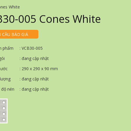
nes White
30-005 Cones White
U CẦU BÁO GIÁ
n phẩm
: VCB30-005
gói
: đang cập nhật
hước
: 290 x 290 x 90 mm
 lượng
: đang cập nhật
 độ nén
: đang cập nhật