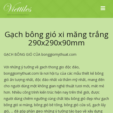
Sản Phẩm
Gạch Bông Gió Xi Măng Trắng 290x290x90mm
Gạch bông gió xi măng trắng
290x290x90mm
GẠCH BÔNG GIÓ CỦA bonggiomythuat.com
Với những ý tưởng về gach thong gio độc đáo,
bonggiomythuat.com là nơi hội tụ của các mẫu thiết kế bông
gió ấn tượng nhất, độc đáo nhất và thẩm mỹ nhất, mang đến
cho người dùng một không gian nghệ thuật tươi mới, mát mẻ
hơn. Nhiều công trình kiến trúc hiện nay trên thế giới, được
người dùng chiêm ngưỡng cùng chất liệu bông gió đẹp như gạch
bông gió xi măng, bông gió bê tông, bông gió cửa sổ, gạch lấy
gió, ... đã góp phần gieo những ý tưởng táo bạo về xây dựng